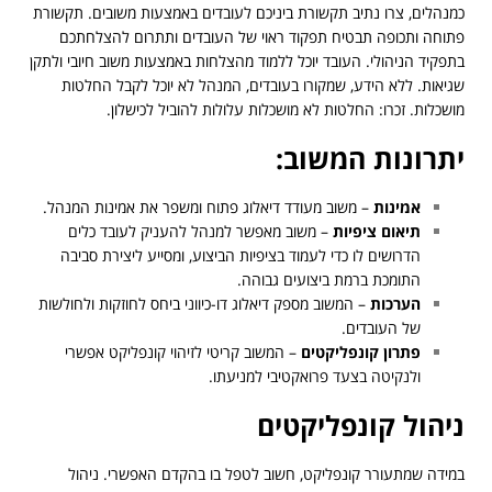
כמנהלים, צרו נתיב תקשורת ביניכם לעובדים באמצעות משובים. תקשורת
פתוחה ותכופה תבטיח תפקוד ראוי של העובדים ותתרום להצלחתכם
בתפקיד הניהולי. העובד יוכל ללמוד מהצלחות באמצעות משוב חיובי ולתקן
שגיאות. ללא הידע, שמקורו בעובדים, המנהל לא יוכל לקבל החלטות
מושכלות. זכרו: החלטות לא מושכלות עלולות להוביל לכישלון.
יתרונות המשוב:
אמינות
– משוב מעודד דיאלוג פתוח ומשפר את אמינות המנהל.
תיאום ציפיות
– משוב מאפשר למנהל להעניק לעובד כלים
הדרושים לו כדי לעמוד בציפיות הביצוע, ומסייע ליצירת סביבה
התומכת ברמת ביצועים גבוהה.
הערכות
– המשוב מספק דיאלוג דו-כיווני ביחס לחוזקות ולחולשות
של העובדים.
פתרון קונפליקטים
– המשוב קריטי לזיהוי קונפליקט אפשרי
ולנקיטה בצעד פרואקטיבי למניעתו.
ניהול קונפליקטים
במידה שמתעורר קונפליקט, חשוב לטפל בו בהקדם האפשרי. ניהול