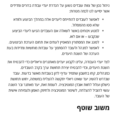
ניהול נכון של צוות עובדים נשען על הגדרת יעדי עבודה ברורים ומדידים
אשר יסייעו לנו לכמה מטרות:
לאפשר לעובדים להתייחס ליעדים אלה במהלך הביצוע ולוודא
שלא סטו מהמסלול.
למנוע ויכוחים באשר לשאלה אם העובדים הגיעו ליעדי הביצוע
שנקבעו – או אם לאו.
לפוגג את המסתורין המאפיין לעתים את תחום הערכת הביצועים.
לאפשר למנהל ולעובד להסתמך על עובדות מוחשיות ומדידות בעת
הערכה של השגת היעדים.
לצד יעדי העבודה, עלינו לקבוע יעדים מאתגרים וריאליים כדי להבטיח את
השגת היעדים, וכדי להבטיח יצירת תחושת ערך בקרב העובדים.
כמנהלים, קחו בחשבון שתמיד עדיף לדון בעובדות מאשר בדעות. עובד
שנדרש להשיג יעד שאינו ריאלי יתקשה להצליח במשימה, יחוש תחושת
כישלון ועלול לחוות אובדן המוטיבציה. לעומת זאת, יעד מאתגר ובר השגה
עשוי להוביל להצלחה, לשיפור המוטיבציה ולחיזוק האמון ולצמיחה אישית
של העובד.
משוב שוטף