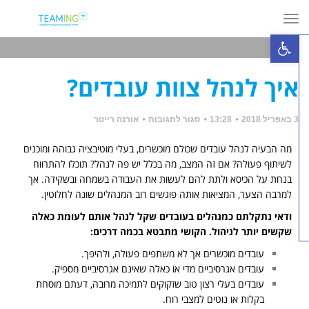
תפריט
פתח סרגל נגישות
איך לנהל צוות עובדים?
»
»
ראשי
מאמרים
איך לנהל צוות עובדים?
איך לנהל צוות עובדים?
3 באפריל 2018
13:28
סגור לתגובות
אורנה רייטר
מה הבעיה לנהל עובדים שכולם מוכשרים, בעלי מוטיבציה גבוהה ומוכנים
לשיתוף פעולה? אם זה המצב, מה בכלל יש פה לנהל? תוכלו להתרווח
בנחת על הכיסא ולתת להם לעשות את העבודה בשמחה ובשקידה. אך
למרבה הצער, המציאות אותה פוגשים רוב המנהלים שונה לחלוטין.
ודאי נתקלתם כמנהלים בעובדים שקל לנהל אותם לעומת כאלה
שקשים יותר לניהול. הקושי מתבטא בכמה דרכים:
עובדים מוכשרים אך לא משתפים פעולה, ולהיפך.
עובדים אגרסיביים מדי או כאלה שאינם אגרסיביים מספיק.
עובדים בעלי רצון טוב שזקוקים לתמיכה מרובה, דעתם מוסחת
בקלות או נוטים למצבי רוח.