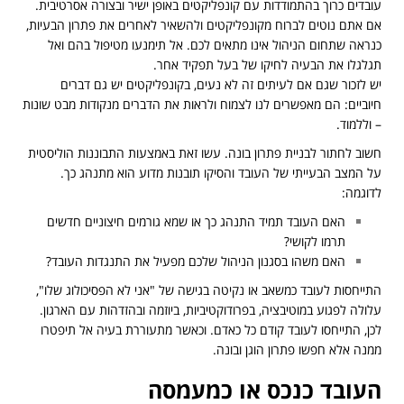
עובדים כרוך בהתמודדות עם קונפליקטים באופן ישיר ובצורה אסרטיבית.
אם אתם נוטים לברוח מקונפליקטים ולהשאיר לאחרים את פתרון הבעיות,
כנראה שתחום הניהול אינו מתאים לכם. אל תימנעו מטיפול בהם ואל
תגלגלו את הבעיה לחיקו של בעל תפקיד אחר.
יש לזכור שגם אם לעיתים זה לא נעים, בקונפליקטים יש גם דברים
חיוביים: הם מאפשרים לנו לצמוח ולראות את הדברים מנקודות מבט שונות
– וללמוד.
חשוב לחתור לבניית פתרון בונה. עשו זאת באמצעות התבוננות הוליסטית
על המצב הבעייתי של העובד והסיקו תובנות מדוע הוא מתנהג כך.
לדוגמה:
האם העובד תמיד התנהג כך או שמא גורמים חיצוניים חדשים
תרמו לקושי?
האם משהו בסגנון הניהול שלכם מפעיל את התנגדות העובד?
התייחסות לעובד כמשאב או נקיטה בגישה של "אני לא הפסיכולוג שלו",
עלולה לפגוע במוטיבציה, בפרודוקטיביות, ביוזמה ובהזדהות עם הארגון.
לכן, התייחסו לעובד קודם כל כאדם. וכאשר מתעוררת בעיה אל תיפטרו
ממנה אלא חפשו פתרון הוגן ובונה.
העובד כנכס או כמעמסה