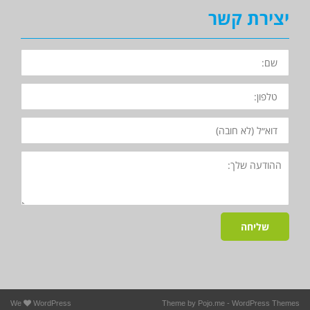
יצירת קשר
השם
שלך
הטלפון
שלך
האימייל
שלך
פרטים
נוספים
-
לא
חובה
שליחה
We
WordPress
Theme by
Pojo.me
- WordPress Themes