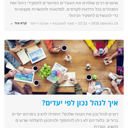
ארגונים רבים שולחים את העובדים המיועדים לתפקידי ניהול ואת
המנהלים בכל הדרגות לקורסים, לסדנאות ולהכשרות מקצועיות
כדי להכשירם לתפקיד הניהולי.
על
קרא עוד ←
15 באוגוסט 2018
13:12
סגור לתגובות
אורנה רייטר
קורס
פיתוח
מיומנויות
ניהול
איך לנהל נכון לפי יעדים?
רוצים לנהל נכון את הצוות שלכם? התחילו להציב בפניהם יעדים
ברורים: בלעדיהם לא ניתן להתמקד ולהתכונן להצלחה שרוצים
להשיג. הגדרת