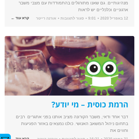
מנהיגותיים. גם שאנו מתורגלים בהתמודדות עם מצבי משבר
ארגוניים וכלכליים יש לראות
על
קרא עוד ←
12 באפריל 2020
9:01
סגור לתגובות
אורנה רייטר
מנהיגות
ליום
שאחרי
הרמת כוסית – מי יודע?
דבר אחד ודאי, משבר הקורונה מציב אותנו בפני אתגרים רבים
בתחום ניהול המשאב האנושי. כולנו נמצאים באזור הפגיעות
וחווים את
על
קרא עוד ←