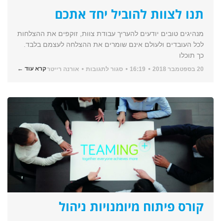
תנו לצוות להוביל יחד אתכם
מנהיגים טובים יודעים להעריך עבודת צוות, זוקפים את ההצלחות
לכל העובדים ולעולם אינם שומרים את ההצלחה לעצמם בלבד.
כך תוכלו
על
קרא עוד ←
20 בספטמבר 2018
16:19
סגור לתגובות
אורנה רייטר
תנו
לצוות
להוביל
יחד
אתכם
קורס פיתוח מיומנויות ניהול