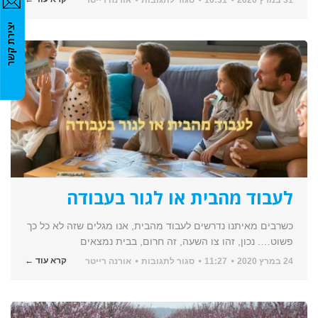
31 במרץ 2020
16:31
סגור לתגובות
אורנה רייטר
הרמת
כוסית
–
מי
יודע?
לעבוד מהבית או לגור בעבודה
כשרבים מאיתנו נדרשים לעבוד מהבית, אנו מגלים שזה לא כל כך
פשוט…. נכון, זהו צו השעה, זה חרום, בבית נמצאים
על
קרא עוד ←
24 במרץ 2020
11:27
סגור לתגובות
אורנה רייטר
לעבוד
מהבית
או
לגור
בעבודה