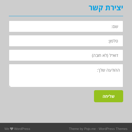
יצירת קשר
השם
שלך
הטלפון
שלך
האימייל
שלך
פרטים
נוספים
-
לא
חובה
שליחה
We
WordPress
Theme by
Pojo.me
- WordPress Themes