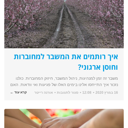
איך רותמים את המשבר למחוברות
וחוסן ארגוני?
משבר זה זמן למנהיגות, ניהול המשבר, חיזוק המחוברות. כולנו
נזכור איך התייחסו אלינו בימים האלו של פגיעות ואי וודאות. האם
על
קרא עוד ←
16 במרץ 2020
12:08
סגור לתגובות
אורנה רייטר
איך
רותמים
את
המשבר
למחוברות
וחוסן
ארגוני?