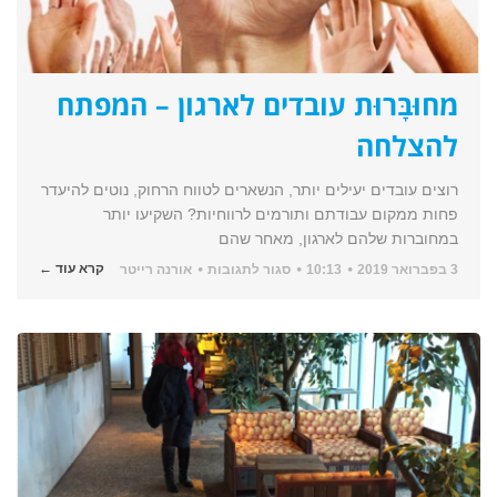
מחוּבָּרוּת עובדים לארגון – המפתח
להצלחה
רוצים עובדים יעילים יותר, הנשארים לטווח הרחוק, נוטים להיעדר
פחות ממקום עבודתם ותורמים לרווחיות? השקיעו יותר
במחוברות שלהם לארגון, מאחר שהם
על
קרא עוד ←
3 בפברואר 2019
10:13
סגור לתגובות
אורנה רייטר
מחוּבָּרוּת
עובדים
לארגון
–
המפתח
להצלחה