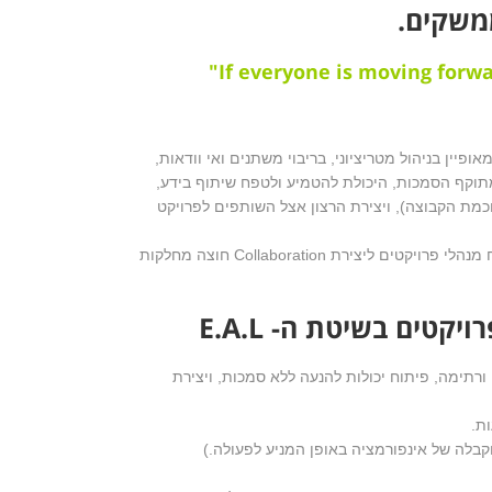
משקים.
"If everyone is moving forwa
פיין בניהול מטריציוני, בריבוי משתנים ואי וודאות,
ות מתחום ה- Teaming : היכולת להניע שלא מתוקף הסמכות, היכולת להטמיע ולטפח שיתוף בידע,
כמת הקבוצה), ויצירת הרצון אצל השותפים לפרויקט
אנו מציעים שיטה וכלי פיתוח אפקטיביים במיוחד, תוכנית אימון והדרכה מואצת לפיתוח מנהלי פרויקטים ליצירת Collaboration חוצה מחלקות
קטים בשיטת ה- E.A.L
 הובלה, ניהול מבוסס השפעה ורתימה, פיתוח יכולות להנעה ללא סמכות, ויצירת
ות.
קבלה של אינפורמציה באופן המניע לפעולה.)