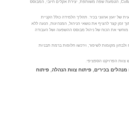
הקניית כלים ניהוליים ושיטות להטמעה וטיפוח עבודה בשיתוף פעולה, Collaboration, הטמעת שפה משותפת, יצירת אקלים חיובי, המבוסס
הנחייה מקצועית של יועץ ארגוני בכיר. תהליך הלמידה כולל הקניית
ך זמן קצר להציף את נושאי הניהול, המנהיגות, הנעה ללא
 מוחשי את הכוח של ניהול מבוסס ההשפעה ושל העבודה
ולבחון מקומות לשיפור, וירכשו חלופות ברמת תבניות
 צוות הפרויקט הספציפי.
מנהלים בכירים
,
פיתוח צוות הנהלה
,
פיתוח