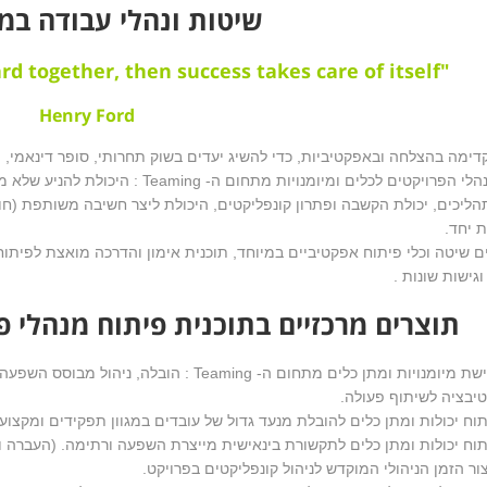
שיטות ונהלי עבודה במ
rd together, then success takes care of itself"
Henry Ford
קדימה בהצלחה ובאפקטיביות, כדי להשיג יעדים בשוק תחרותי, סופר דינאמי, מאו
זקוקים מנהלי הפרויקטים לכלים ומיומנוי
הליכים, יכולת הקשבה ופתרון קונפליקטים, היכולת ליצר חשיבה משותפת (חו
 יחד.
גישות שונות .
תוצרים מרכזיים בתוכנית פיתוח מנהלי פרוי
רכישת מיומנויות ומתן כלים מתחום ה- Teaming :
טיבציה לשיתוף פעולה.
וח יכולות ומתן כלים להובלת מנעד גדול של עובדים במגוון תפקידים ומקצוע
וח יכולות ומתן כלים לתקשורת בינאישית מייצרת השפעה ורתימה. (העברה ו
ור הזמן הניהולי המוקדש לניהול קונפליקטים בפרויקט.