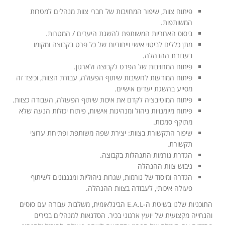
פיתוח צוות, שיפור המחויבות של חברי צוות מנהלים למטרות
המשותפות.
ביסוס האחריות המשותפת להשגת היעדים / המטרות.
מתן כללים לביטוי אישי וייחודיות של כל פרט בקבוצה ומקומו
בעבודת ההנהלה.
פיתוח המחויבות של הפרט לקבוצה ולארגון.
פיתוח המודעות לחשיבות שיתוף הפעולה, עבודת הצוות, וכיצד זה
מסייע בהשגת יעדים אישיים.
פיתוח המוטיבציה לקדם את איכות שיתוף הפעולה, העבודה כצוות.
פיתוח מיומנויות ניהול ומנהיגות אישיות, פיתוח יכולות הנעה שלא
מתוקף סמכות.
שיפור התקשורת בצוות: יצירת שפה משותפת ופתיחת ערוצי
תקשורת.
הגדרת נורמות התנהלות בקבוצה.
גיבוש צוות ההנהלה
הגדרה ומיסוד של נורמות, שגרות ניהוליות ומנגנונים לשיתוף
פעולה איכותי, לעבודה בצוות ההנהלה.
התוכניות שלנו בשיטת ה-E.A.L הבינלאומית, משלבות עבודה עם סוסים
והנחייה מקצועית של יועץ ארגוני בכיר. הסדנאות למנהלים בכירים