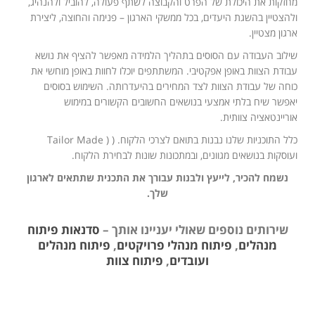
מחזקות את היכולת של הפרט והקבוצה לשתף פעולה, להוביל ולהנהיג,
ולהצטיין בהשגת היעדים, בכל ממשקי הארגון – פנימה והחוצה, ליצירת
ארגון מצטיין.
שילוב העבודה עם הסוסים בתהליך הלמידה מאפשר להציף את נושא
עבודת הצוות באופן אפקטיבי. המשתתפים יוכלו לחוות באופן מוחשי את
כוחה של עבודת הצוות לצד המחירים בהיעדרותה. השימוש בסוסים
יאפשר שיח בלתי אמצעי בנושאים החשובים הקשורים במימוש
אוריינטאציה צוותית.
כלל התוכניות שלנו נבנות בתואם לצרכי הלקוח. ( ( Tailor Made
ועוסקות בנושאים מגוונים, ובמתכונות שונות לבחירת הלקוח.
נשמח להכיר, לייעץ ולבנות עבורך את התכנית שתתאים לארגון
שלך.
שירותים נוספים שאולי יעניינו אותך –
סדנאות פיתוח
מנהלים
,
פיתוח מנהלי פרויקטים
,
פיתוח מנהלים
ועובדים
,
פיתוח צוות