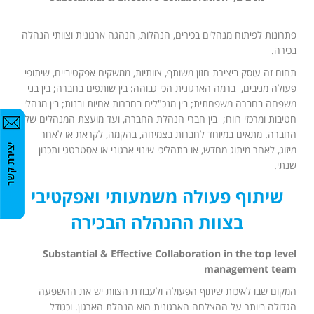
פתרונות לפיתוח מנהלים בכירים, הנהלות, הנהגה ארגונית וצוותי הנהלה
בכירה.
תחום זה עוסק ביצירת חזון משותף, צוותיות, ממשקים אפקטיביים, שיתופי
פעולה מניבים, ברמה הארגונית הכי גבוהה: בין שותפים בחברה; בין בני
משפחה בחברה משפחתית; בין מנכ"לים בחברות אחיות ובנות; בין מנהלי
חטיבות ומרכזי רווח; בין חברי הנהלת החברה, ועד מועצת המנהלים של
החברה. מתאים במיוחד לחברות בצמיחה, בהקמה, לקראת או לאחר
מיזוג, לאחר מיתוג מחדש, או בתהליכי שינוי ארגוני או אסטרטגי ותכנון
שנתי.
שיתוף פעולה משמעותי ואפקטיבי
בצוות ההנהלה הבכירה
Substantial & Effective Collaboration in the top level
management team
המקום שבו לאיכות שיתוף הפעולה ולעבודת הצוות יש את ההשפעה
הגדולה ביותר על ההצלחה הארגונית הוא הנהלת הארגון. וכגודל