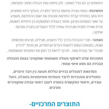
החשיבות כך גם גודל האתגר. ולכן פיתוח צוות הנהלה מחויב המציאות.
החשיבות-
כצוות נוצרת גמישות בניהול החברה, תעדוף וריכוז מאמצים,
זירוז וטיוב בתהליכי קבלת החלטות ומבטיח את ישום ההחלטות, משפיע
על שאר הצוותים בארגון, שיפור בעבודת הממשקים בין היחידות השונות,
יצירת אווירה חיובית ואנרגיית עשייה לכלל העובדים בחברה ומניעת
שחיקה.
האתגר-
חברי ההנהלה בדרך כלל הישגים, מובילים, מגיעים מתחומים
שונות, נמצאים בעומס להשגת ויעדים אגרסיביים, אין פניות "להריץ
תוכנה" של עבודת צוות . לא קל לראות כל הזמן את המטרות המשותפות .
התוכניות שלנו לשיתוף פעולה משמעותי ואפקטיבי בצוות ההנהלה
הבכירה הם מסע אישי וצוותי
.
הסדנאות למנהלים בכירים כוללות תנועה
בין רובד היעדים,
התהליכים וההגדרות לרובד העמדות והמיומנויות בהובלה, ניהול
עובדים, ודפוסי התקשורת במטרה לעצב דפוסי עבודה אפקטיביים
ומניבים.
התוצרים המרכזיים-