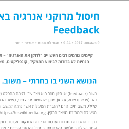
חיסול מרוקני אנרגיה בא
Feedback
9 באוגוסט 2017
9:24
סגור לתגובות
אורנה רייטר
קיימים גורמים רבים העשויים "לרוקן את האנרגיה" – תפ
הנחיות לא ברורות לביצוע התפקיד, קונפליקטים, מא
הנושא השני בו בחרתי – משוב. כל
משוב (feedback) או היזון חוזר הוא מצב שבו דגי
זהה (או אותו אירוע עצמו). ייתכן שהמשוב יהיה מידי, כאשר הדג
שלילי. משוב חיובי גורם להגברת הפעילות אשר גרמה למשוב ע
הפעולה ולהחזרת המצב התקין. https://he.wikipedia.org
נכון, זו ההגדרה מתחום מערכות הבקרה הבודקות מערכות בזמן 