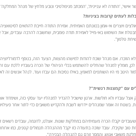
שר אישי', 'התודה לא עניינית', 'המכתב מניפולטיבי ונובע מלחץ של מנהל המחלקה' וכ
לות לעתים קרובות בציניות?
ולצים ויוצרים אי-אמון בכוונתם האמיתית. אמירת התודה חייבת להתאים לסיטואציה 
מבטלת את השימוש באי-מייל לאמירת תודה פומבית, שחשובה להרבה עובדים, אבל א
יחת טלפון".
א הוזכרו. אם מנהל שוכח להודות למישהו מהצוות, הצעד הזה, בנוסף לדמורליזציה,
). לכן, מומלץ למנהל שהחליט להשתמש בכלי הניהולי של הכרה בעובדיו ללכת עם זה
מוד היטב מי היו השותפים למאמץ, באילו נסיבות הם עבדו ועוד. לנהל אנשים זה לא
ים עם "קמצנות רגשית"?
ל עובדיו ולא חולשות. ארגון שישכיל להגדיר למנהליו יעד עסקי כזה, ושימדוד או
ות. בשטח זה אומר שמנהלים יידרשו לשבת ולהקדיש משאבים כדי לתור אחר פעילויו
 ושעובדים יקבלו הכרה מעמיתיהם במחלקות שונות. אצלנו, לדוגמה, עובדים רשאים 
טוב שקיבלו. עובד שזכה בתעודה כזו יקבל מההנהלה תגמולים קטנים, כמו ארוחה ז
לקת משאבי אנוש, והמסר זורם גם להנהלה הבכירה".