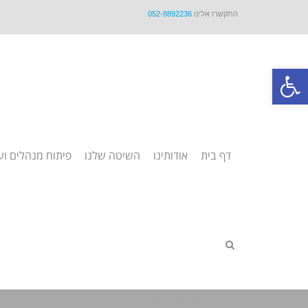
התקשרו אלינו
052-8892236
פתח סרגל נגישות
דף בית
אודותינו
השיטה שלנו
פיתוח מנהלים וע
חיסול מרוקני אנרגיה בארגונים – תרבות של משוב, 