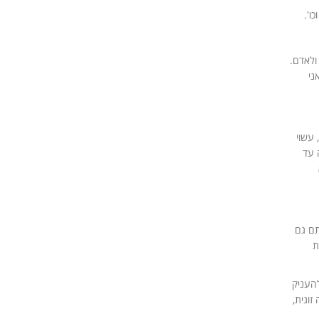
ו'.
ולאדם.
ני
 עשוי
 עד
תם גם
ת
להעניק
וגית,