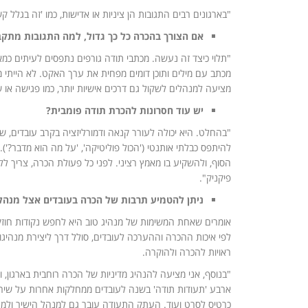
"בארגונים רבים התגובות הן ציניות או אדישות, כמו 'זה בגלל ק
אם
הצורך בהכרה כל כך גדול, למה התגובות מתקב
"תלוי כיצד זה נעשה. מכתבי תודה גורפים נתפסים לעיתים כמא
מכתב עם מילים ותוכן דומים מפחית את ערך האקט. לא הייתי 
מציעה למנהלים לשקול גם דרכים אישיות יותר, כמו פגישה או ש
יש עוד חסרונות להכרת תודה פומבית?
"בהחלט. היא יכולה לעורר קנאה ודמורליזציה בקרב עובדים, של
להיתפס כבלתי אותנטי ('הכול פוליטיקה', 'על מה הוא מדבר?'
הסוף, ולהשקיע בו מאמץ רציני. לפני כל פעולת הכרה, צריך לל
פיקניק".
ניתן להטמיע תרבות של הכרה בעובדים אצל מנהל
אומרים שאחת המשימות של מנהיג טוב היא לחפש נקודות חוזק אצ
לפי איכות ההכרה וההערכה לעובדים, סולל דרך ליצירת מנהיג
ראויות להכרה ולהוקרה.
"בנוסף, אני מציעה להנהיג מדיניות של הכרה רוחבית בארגון,
ארבע 'תעודות תודה' בשנה לעובדים ממחלקות אחרות על שירות 
כרטיס לסרט ועוד. העתק התעודה עובר גם למנהל הישיר ולמח