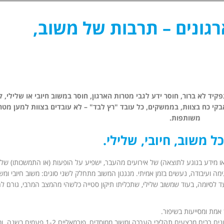
רגונים – תרבות של משוב,
קיד לא ברור, חוסר ידע לגבי מטרות הארגון, חוסר במשוב חיובי או שלילי, 
בקי כח בצוות, בממשקים, כל עובד "רץ לבד" – לא עובדים בצוות למען מטר
משותפות.
 משוב, חיובי, שלילי.
מה מהפלט (או מידע בנוגע לתוצאה) של אירועים מהעבר, ישפיע על הופעות (או התמשכותו) של
ימה ועיבודה, נעשים בזמן אמיתי. מנגנון המשוב מתחלק לשני סוגים: משוב חיובי ומש
ד לסיומה, בעוד שמשוב שלילי, שתכליתו תיקון סטייה כלשהי מהמצב המרבי, גורם 
אמת ומסייעות בשיפור.
ו- מה יש לנו בעולמות הארגוניים, בניהול, והנעת עובדים ? ארגונים רבים מבצעים תהליכי הערכה ומשוב ממוסדים, פורמאליים -2