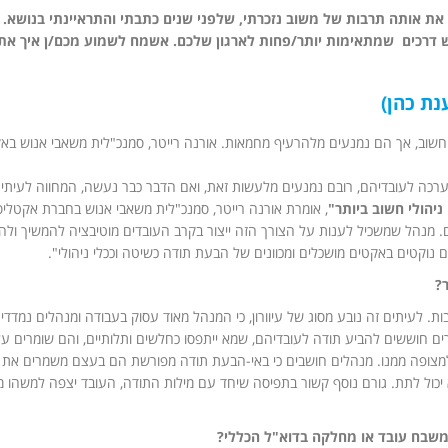
ת אותה תרבות של משוב נזכרתי, שלפני שנים כתבתי והתראיינתי בנושא. 
ש דרכים שמתאימות יותר/פחות לארגון שלכם. אשמח לשמוע מכם/ן איך את
נת כהן)
י חשוב, אך הם נמנעים מלהרעיף מחמאות. אורנה רייטר, סמנכ"לית משאבי אנוש בא
רכה לעובדיהם, רובם נמנעים מלעשות זאת, ואם הדבר כבר נעשה, המחווה לעיתי
יהולי חשוב ביותר"
, אומרת אורנה רייטר, סמנכ"לית משאבי אנוש בחברת אקטליס
מתם. מנהל שמשכיל לענות על הצורך הזה ייצור בקרב העובדים מוטיבציה להמשיך ול
 נוקטים באקטים מושכלים ומכוונים של הבעת תודה כשיטה וככלי ניהולי".
ר?
 לעיתים זה נובע מסוג של עיוורון, כי המנהל מאוד עסוק בעבודה ומנהלים נמדדים
ים חוששים להביע תודה לעובדיהם, שמא ייתפסו כחלשים ותלותיים, והם שומרים על
 למצופה ממנו. מנהלים חושבים כי באי-הבעת תודה מפורשת הם בעצם משמרים את
יכול לתת. גורם נוסף קשור בתפיסה שיחד עם מילות התודה, העובד יצפה למשהו מ
משבח עובד או מחלקה בדוא"ל הכללי?