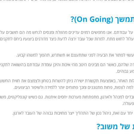
On Go)?
 על עבודתם. אנו מחפשים רמזים עדינים מהזולת ומנסים לנחש מה הם חושבים על
ו, עלול לחוש מתח. למרות שכל עובד ירצה לדעת כיצד מדורגים ביצועיו ביחס לתקנים,
ם עשוי לפתור את הבעיה לפני שתתעצם או תשתרש, תהפוך למשהו קבוע.
ה שלהם, כאשר הם מבינים היטב מהי איכות והיכן עומדת עבודתם בהשוואה לתקני א
וע גבוהים.
לות האחר. באמצעות תקשורת ישירה ניתן להשרות בטחון ולצמצם את חווית החשש,
מה לצפות, פחות מתגוננים ומכך פתוחים יותר ללמידה ולשיפור הביצועים.
ובדים למנהל ולארגון, מתפתחות מערכות יחסים איתנות. גם כשיש קונפליקטים, משוב
פעולה.
חד עם זאת, ניהול נכון של התהליך ייצר מחויבות גבוהה של העובד לארגון.
ת של משוב?