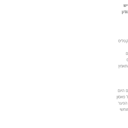
יש
ם/ן
קטליס
ם
התאמץ
 היום
 פאסון
 הפער
וחשי