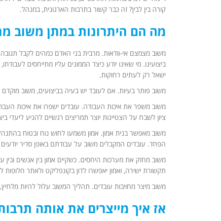
קורה בין לבין? זה כבר קשור בתרבות הארגונית, במנהל.
מה הם היתרונות במתן משוב מתמשך (ing
משוב מצמצם אי-וודאות. מרבית בני האדם כמהים לקבל תגובה
ביצועינו. מי שאינו יודע כיצד הממונים עליו מתייחסים לעבודת
ישאל רק לעתים רחוקות.
משוב פותר בעיות. אם לעובד יש בעיה בביצועים, משוב מוקד
משוב משפר את איכות העבודה. עובדים ישפרו את איכות העבוד
ציון לשבח על הצטיינות יוצר תמריצים רגשיים להגיע ליעדי ביצ
משוב מאפשר בנית אמון. אמון משמעו לחוש נוח ובטוח בהתנה
הפחד. עובדים המקבלים משוב על עבודתם באופן סדיר יודעים ל
משוב מחזק את מערכות היחסים. כשקיים אמון בין אנשים ובין ע
תקשורת ישירה, ואמון יאפשרו לדון בקונפליקט ולאתר חלופות ל
משוב מיצר מחויבות עובדים. תהליך המשוב עלול להיות מלחיץ, י
אז איך מייצרים את אותה תרבו