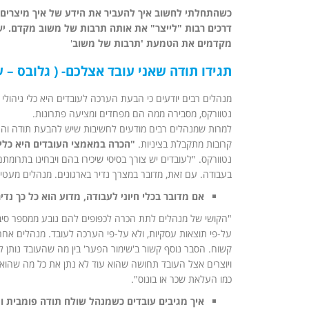
כשהתחלתי לחשוב איך להעביר את הידע של איך מיצרים א
דרכים רבות "לייצר" את אותה תרבות של משוב מקדם. י
מקדמים את הטמעת 'תרבות של משוב
'
תגידו תודה שאני עובד אצלכם- ( גלובס – ע
מנהלים רבים יודעים כי הבעת הערכה לעובדים היא כלי ניהול
נטוורקס, מסבירה ממה הם מפחדים ומציעה פתרונות.
למרות שמנהלים רבים מודעים לחשיבות שיש להבעת תודה והע
קרובות מתקבלת בציניות.
"הכרה במאמצי העובדים היא כלי נ
נטוורקס. "לעובדים יש צורך בסיסי שיכירו בהם ויבחינו בתרו
בעבודה. עם זאת, מדובר במצרך נדיר בארגונים. מנהלים מעטים
אם מדובר בכלי חיוני לעבודה, מדוע הוא כל כך נדי
"הקושי של מנהלים לתת הכרה לכפופים להם נובע ממספר סיבות.
על-פי תוצאות עסקיות, ולא על-פי הערכה לעובד. מנהלים אחר
קשוח. הסבר נוסף קשור ב'שימור הפער' בין מה שהעובד נותן
ויוצרים אצל העובד תחושה שהוא עוד לא נתן את כל מה שהוא 
כמו העלאת שכר או בונוס".
איך מגיבים עובדים כשמנהל שולח תודה פומבית ו