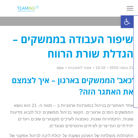
תפריט
פתח סרגל נגישות
שיפור העבודה בממשקים – הגדלת שורת הרווח
»
»
ראשי
מאמרים
שיפור העבודה בממשקים – הגדלת שורת הרווח
שיפור העבודה בממשקים –
הגדלת שורת הרווח
על
21 במאי 2016
10:10
סגור לתגובות
wpa
שיפור
העבודה
‘כאב’ הממשקים בארגון – איך לצמצם
בממשקים
–
את האתגר הזה?
הגדלת
שורת
הרווח
אחד האתגרים בניהול במערכות ארגוניות ב – מאה ה- 21 הוא נושא
הממשקים הפנים ארגוניים. הקושי בניהול ממשקים יכול לנבוע מדעות
שונות, התמחויות שונות, נאמנות לערכים מקצועיים שונים ויעדים
יחידתיים המייצרים לעיתים אינטרסים מנוגדים.
התנהלות מוצלחת של הארגון נשענת על יכולת ליבה לניהול אפקטי של