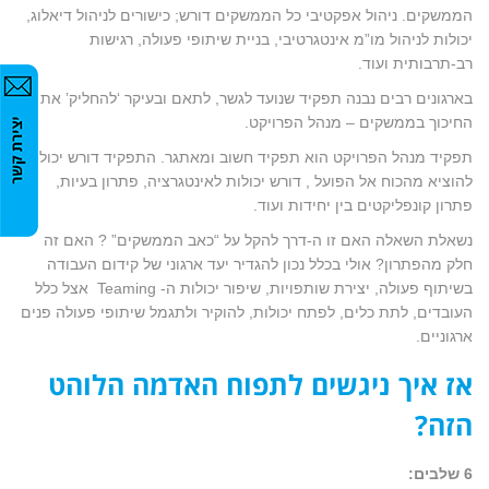
הממשקים. ניהול אפקטיבי כל הממשקים דורש; כישורים לניהול דיאלוג,
יכולות לניהול מו”מ אינטגרטיבי, בניית שיתופי פעולה, רגישות
רב-תרבותית ועוד.
בארגונים רבים נבנה תפקיד שנועד לגשר, לתאם ובעיקר ‘להחליק’ את
החיכוך בממשקים – מנהל הפרויקט.
תפקיד מנהל הפרויקט הוא תפקיד חשוב ומאתגר. התפקיד דורש יכולות
להוציא מהכוח אל הפועל , דורש יכולות לאינטגרציה, פתרון בעיות,
פתרון קונפליקטים בין יחידות ועוד.
נשאלת השאלה האם זו ה-דרך להקל על “כאב הממשקים” ? האם זה
חלק מהפתרון? אולי בכלל נכון להגדיר יעד ארגוני של קידום העבודה
בשיתוף פעולה, יצירת שותפויות, שיפור יכולות ה- Teaming אצל כלל
העובדים, לתת כלים, לפתח יכולות, להוקיר ולתגמל שיתופי פעולה פנים
ארגוניים.
אז איך ניגשים לתפוח האדמה הלוהט
הזה?
6 שלבים: